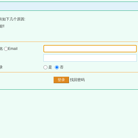
有如下几个原因:
!!
户名
Email
录
是
否
找回密码