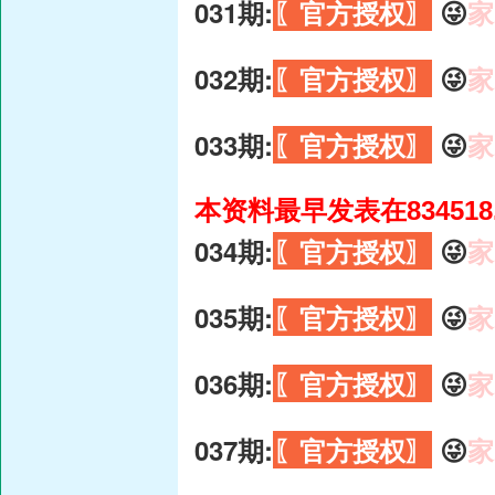
031期:
〖官方授权〗
😜
家
032期:
〖官方授权〗
😜
家
033期:
〖官方授权〗
😜
家
本资料最早发表在834518
034期:
〖官方授权〗
😜
家
035期:
〖官方授权〗
😜
家
036期:
〖官方授权〗
😜
家
037期:
〖官方授权〗
😜
家