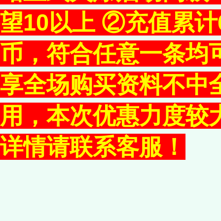
望10以上 ②充值累计6
币，符合任意一条均可
享全场购买资料不中
用，本次优惠力度较
详情请联系客服！