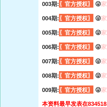
003期:
〖官方授权〗
😜
家
004期:
〖官方授权〗
😜
家
005期:
〖官方授权〗
😜
家
006期:
〖官方授权〗
😜
家
007期:
〖官方授权〗
😜
家
008期:
〖官方授权〗
😜
家
009期:
〖官方授权〗
😜
家
本资料最早发表在834518