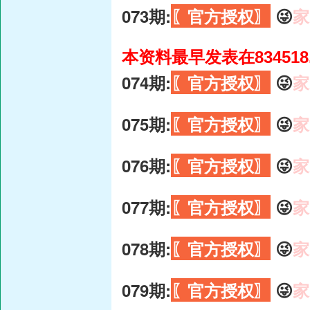
073期:
〖官方授权〗
😜
家
本资料最早发表在834518
074期:
〖官方授权〗
😜
家
075期:
〖官方授权〗
😜
家
076期:
〖官方授权〗
😜
家
077期:
〖官方授权〗
😜
家
078期:
〖官方授权〗
😜
家
079期:
〖官方授权〗
😜
家