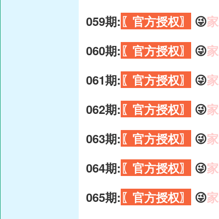
059期:
〖官方授权〗
😜
家
060期:
〖官方授权〗
😜
家
061期:
〖官方授权〗
😜
家
062期:
〖官方授权〗
😜
家
063期:
〖官方授权〗
😜
家
064期:
〖官方授权〗
😜
家
065期:
〖官方授权〗
😜
家