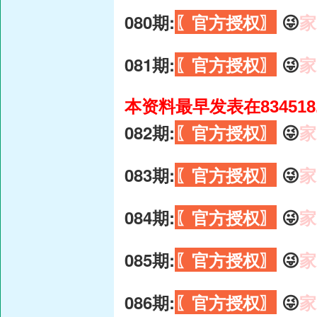
080期:
〖官方授权〗
😜
家
081期:
〖官方授权〗
😜
家
本资料最早发表在834518
082期:
〖官方授权〗
😜
家
083期:
〖官方授权〗
😜
家
084期:
〖官方授权〗
😜
家
085期:
〖官方授权〗
😜
家
086期:
〖官方授权〗
😜
家