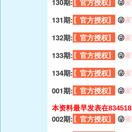
130期:
〖官方授权〗
😜
家
131期:
〖官方授权〗
😜
家
132期:
〖官方授权〗
😜
家
133期:
〖官方授权〗
😜
家
134期:
〖官方授权〗
😜
家
001期:
〖官方授权〗
😜
家
本资料最早发表在834518
002期:
〖官方授权〗
😜
家