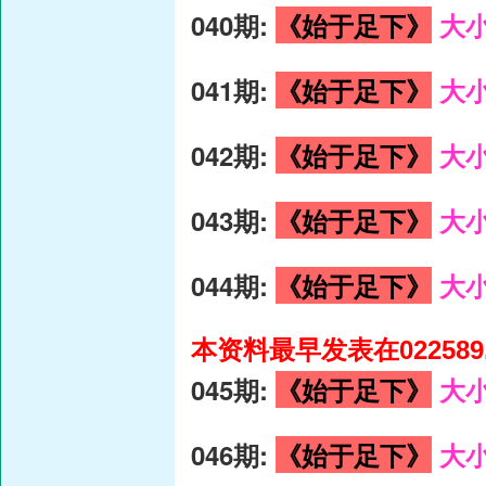
040期:
《始于足下》
大
041期:
《始于足下》
大
042期:
《始于足下》
大
043期:
《始于足下》
大
044期:
《始于足下》
大
本资料最早发表在022589
045期:
《始于足下》
大
046期:
《始于足下》
大