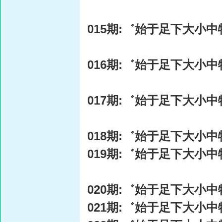
015期:゛始于足下大小中
016期:゛始于足下大小中
017期:゛始于足下大小中
018期:゛始于足下大小中
019期:゛始于足下大小中
020期:゛始于足下大小中
021期:゛始于足下大小中