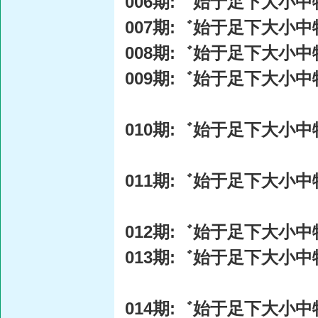
006期:゛始于足下大小中
007期:゛始于足下大小中
008期:゛始于足下大小中
009期:゛始于足下大小中
010期:゛始于足下大小中
011期:゛始于足下大小中
012期:゛始于足下大小中
013期:゛始于足下大小中
014期:゛始于足下大小中