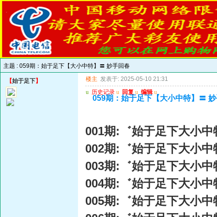
主题 :
059期：始于足下【大小中特】〓 妙手回春
楼主
发表于: 2025-05-10 21:31
【
始于足下
】
u
历史记录
u
回复
u
编辑
u
059期：始于足下【大小中特】〓 
001期:゛始于足下大小中
002期:゛始于足下大小中
003期:゛始于足下大小中
004期:゛始于足下大小中
005期:゛始于足下大小中