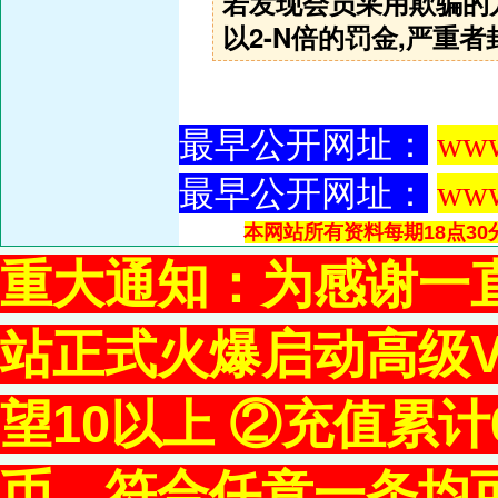
若发现会员采用欺骗的
以2-N倍的罚金,严重者封
最早公开网址：
www
最早公开网址：
www
本网站所有资料每期18点30
重大通知：为感谢一
站正式火爆启动高级V
望10以上 ②充值累计6
币，符合任意一条均可