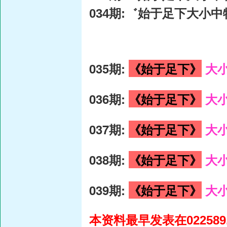
034期:゛始于足下大小中
035期:
《始于足下》
大
036期:
《始于足下》
大
037期:
《始于足下》
大
038期:
《始于足下》
大
039期:
《始于足下》
大
本资料最早发表在022589